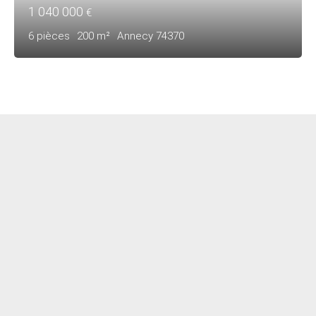
1 040 000
€
6
pièces
200
m²
Annecy 74370