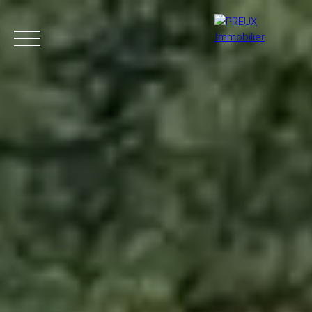
Accueil
Acheter
Agence
Vendre
Biens vendus
+33 4 50 46 89 03