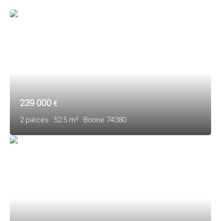
239 000
€
2
pièces
52.5
m²
Bonne 74380