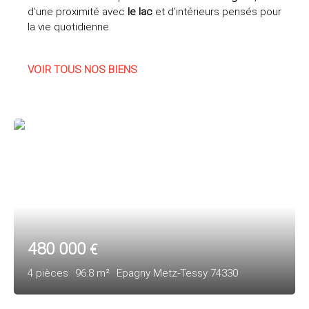
d’une proximité avec
le lac
et d’intérieurs pensés pour
la vie quotidienne.
VOIR TOUS NOS BIENS
480 000
€
4
pièces
96.8
m²
Epagny Metz-Tessy 74330