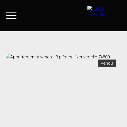
Accueil
Acheter
Agence
Vendre
Biens vendus
Vendu
+33 4 50 46 89 03