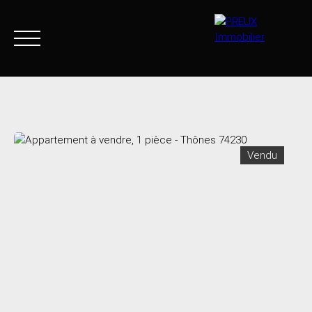
Accueil
Acheter
Agence
Vendre
Biens vendus
Vendu
+33 4 50 46 89 03