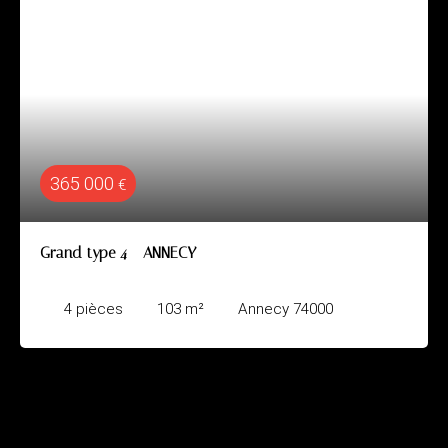
365 000
€
Grand type 4 - ANNECY
4
pièces
103
m²
Annecy 74000