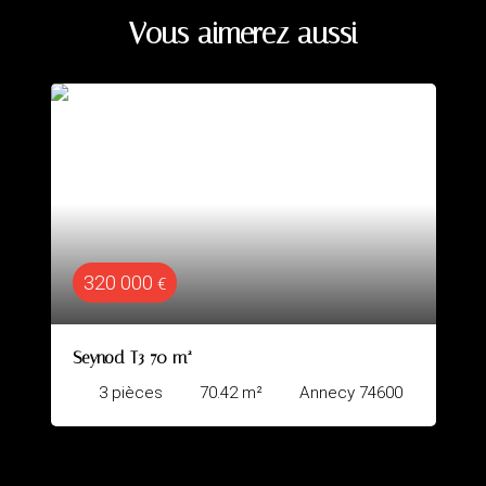
Vous aimerez aussi
257 000
€
Duplex de charme Annecy vielle 
²
Annecy 74600
2
pièces
43.6
m²