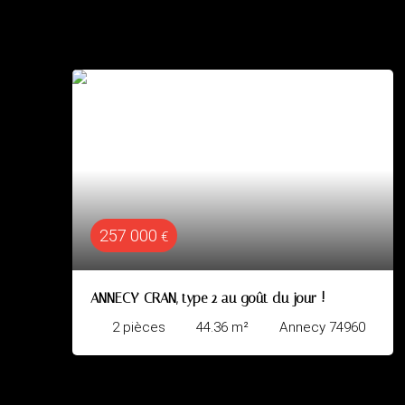
320 000
€
 au goût du jour !
Seynod T3 70 m²
.36
m²
Annecy 74960
3
pièces
70.42
m