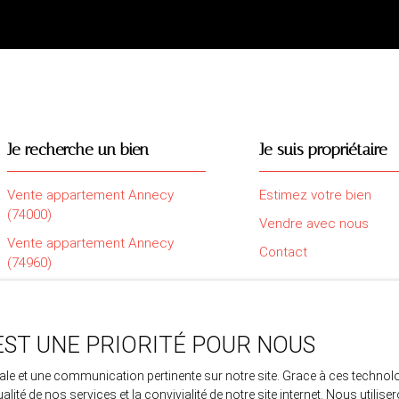
Je recherche un bien
Je suis propriétaire
Vente appartement Annecy
Estimez votre bien
(74000)
Vendre avec nous
Vente appartement Annecy
Contact
(74960)
Vente appartement Saint-Pierre-
en-Faucigny (74800)
Vente maison Amancy (74800)
EST UNE PRIORITÉ POUR NOUS
Vente maison Sillingy (74330)
imale et une communication pertinente sur notre site. Grace à ces tech
ualité de nos services et la convivialité de notre site internet. Nous uti
Vente maison La Roche-sur-