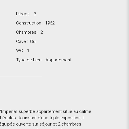
Pièces
:
3
Construction
:
1962
Chambres
:
2
Cave
:
Oui
WC
:
1
Type de bien
:
Appartement
l'Impérial, superbe appartement situé au calme
oles. Jouissant d'une triple exposition, il
e équipée ouverte sur séjour et 2 chambres