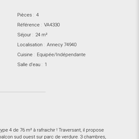
Pièces
:
4
Référence
:
VA4330
Séjour
:
24
m²
Localisation
:
Annecy 74940
Cuisine
:
Equipée/Indépendante
Salle d'eau
:
1
e 4 de 76 m² à rafraichir ! Traversant, il propose
 balcon sud ouest sur parc de verdure. 3 chambres,