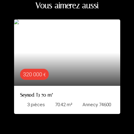
Vous aimerez aussi
344 000
€
CRAN GEVRIER - TENNIS CLUB
²
Annecy 74600
4
pièces
78.8
m²