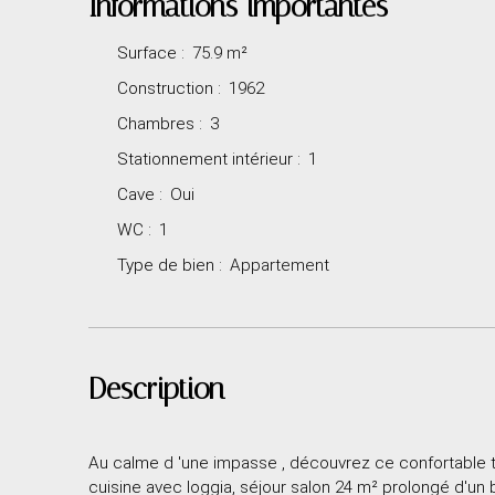
Informations importantes
Surface
:
75.9
m²
Construction
:
1962
Chambres
:
3
Stationnement intérieur
:
1
Cave
:
Oui
WC
:
1
Type de bien
:
Appartement
Description
Au calme d 'une impasse , découvrez ce confortable typ
cuisine avec loggia, séjour salon 24 m² prolongé d'un