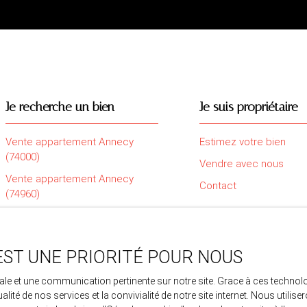
Je recherche un bien
Je suis propriétaire
Vente appartement Annecy
Estimez votre bien
(74000)
Vendre avec nous
Vente appartement Annecy
Contact
(74960)
Vente appartement Saint-Pierre-
en-Faucigny (74800)
Vente maison Sillingy (74330)
EST UNE PRIORITÉ POUR NOUS
Vente maison Amancy (74800)
imale et une communication pertinente sur notre site. Grace à ces tech
ualité de nos services et la convivialité de notre site internet. Nous uti
Vente maison La Roche-sur-