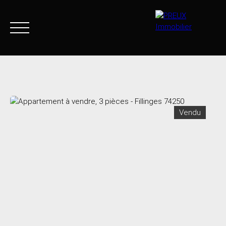
Accueil
Acheter
Agence
Vendre
Biens vendus
Vendu
+33 4 50 46 89 03