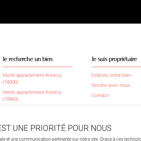
Je recherche un bien
Je suis propriétaire
Vente appartement Annecy
Estimez votre bien
(74000)
Vendre avec nous
Vente appartement Annecy
Contact
(74960)
Vente appartement Saint-Pierre-
en-Faucigny (74800)
Vente maison Amancy (74800)
EST UNE PRIORITÉ POUR NOUS
Vente maison Sillingy (74330)
imale et une communication pertinente sur notre site. Grace à ces tech