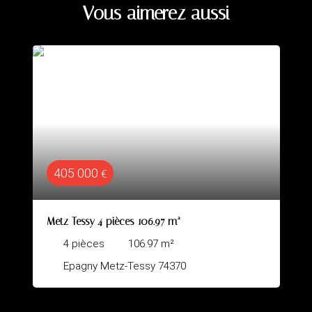
Vous aimerez aussi
489 000
€
7 m²
POISY calme et vue
m²
5
pièces
127.01
m²
4370