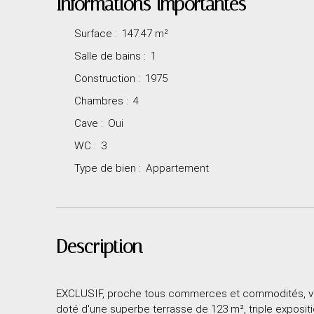
Informations importantes
Surface
:
147.47
m²
Salle de bains
:
1
Construction
:
1975
Chambres
:
4
Cave
:
Oui
WC
:
3
Type de bien
:
Appartement
Description
EXCLUSIF, proche tous commerces et commodités, voi
doté d'une superbe terrasse de 123 m², triple exposit