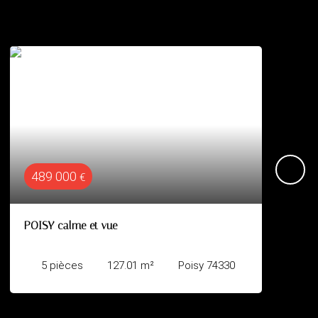
545 000
€
Metz Tessy Duplex TYPE 5 !
5
pièces
126.45
m²
Poisy 74330
Epagny Metz-Tessy 74330