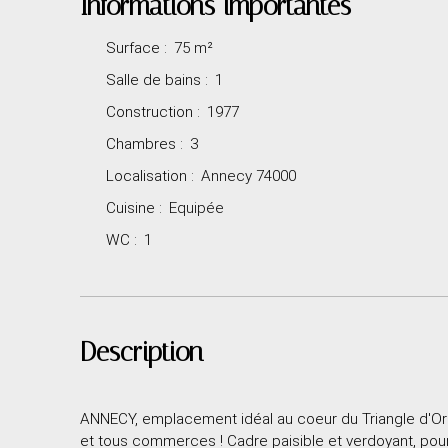
Informations importantes
Surface
:
75
m²
Salle de bains
:
1
Construction
:
1977
Chambres
:
3
Localisation
:
Annecy 74000
Cuisine
:
Equipée
WC
:
1
Description
ANNECY, emplacement idéal au coeur du Triangle d'Or
et tous commerces ! Cadre paisible et verdoyant, p