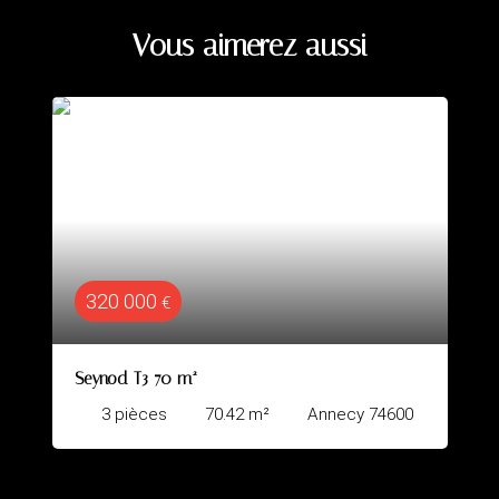
Vous aimerez aussi
344 000
€
CRAN GEVRIER - TENNIS CLUB
ecy 74600
4
pièces
78.8
m²
Annecy 7