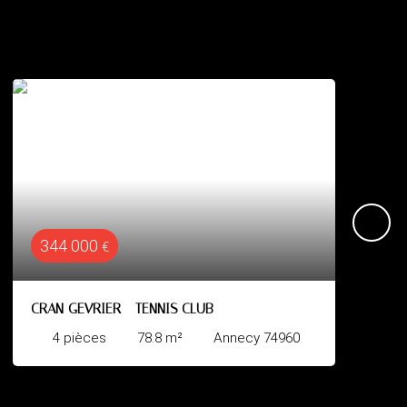
624 000
€
ANNECY Appartement T3
4960
3
pièces
67
m²
Annecy 74000