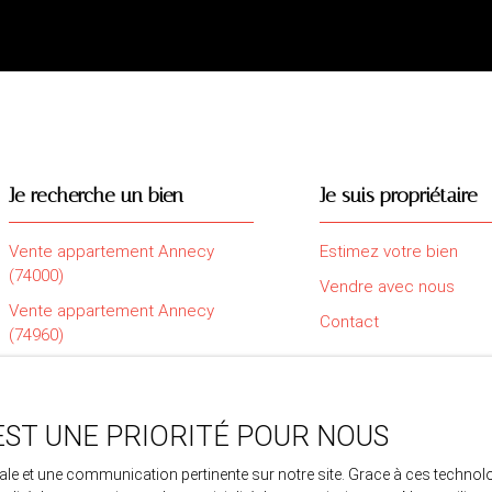
Je recherche un bien
Je suis propriétaire
Vente appartement Annecy
Estimez votre bien
(74000)
Vendre avec nous
Vente appartement Annecy
Contact
(74960)
Vente appartement Saint-Pierre-
en-Faucigny (74800)
Vente maison Sillingy (74330)
EST UNE PRIORITÉ POUR NOUS
Vente maison Amancy (74800)
imale et une communication pertinente sur notre site. Grace à ces tech