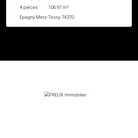
4
pièces
106.97
m²
Epagny Metz-Tessy 74370