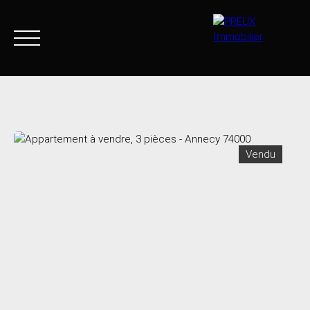
Accueil
Acheter
Agence
Vendre
Biens vendus
Vendu
+33 4 50 46 89 03