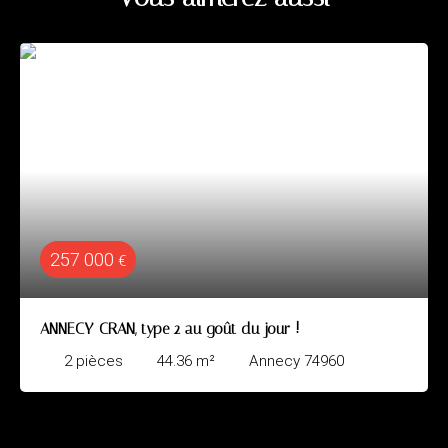
257 000
€
ANNECY-CRAN, type 2 au goût du jour !
2
pièces
44.36
m²
Annecy 74960