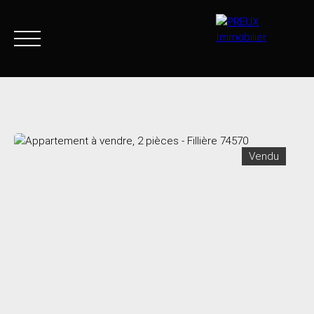
Accueil
Acheter
Agence
Vendre
Biens vendus
Vendu
+33 4 50 46 89 03