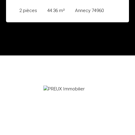
2
pièces
44.36
m²
Annecy 74960