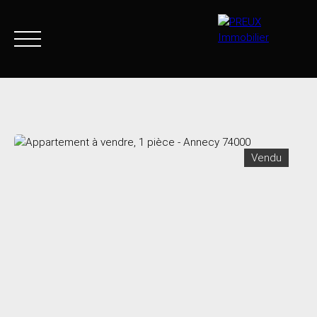
Accueil
Acheter
Agence
Vendre
Biens vendus
Vendu
+33 4 50 46 89 03