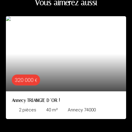
Vous aimerez aussi
320 000
€
Annecy TRIANGlE D 'OR !
2
pièces
40
m²
Annecy 74000