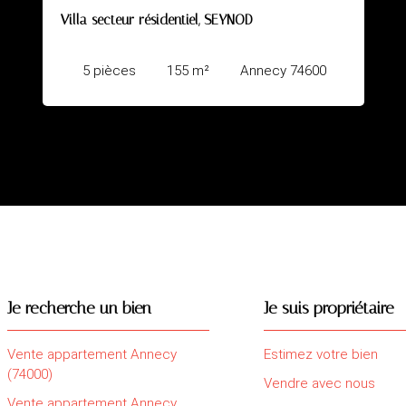
Villa 231 m² - Vue exceptionnelle
necy 74600
7
pièces
231
m²
Etaux 7
Je recherche un bien
Je suis propriétaire
Vente appartement Annecy
Estimez votre bien
(74000)
Vendre avec nous
Vente appartement Annecy