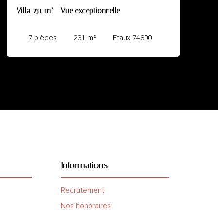
Maison spacieuse à PRINGY
4800
6
pièces
200
m²
Annecy 743
Informations
Recrutement
Nos honoraires