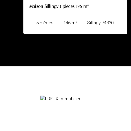
6 m²
Villa secteur résidentiel, SEYNOD
Sillingy 74330
5
pièces
155
m²
An