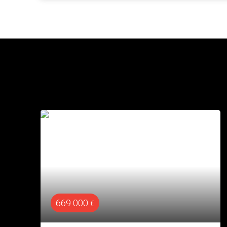
819 000
€