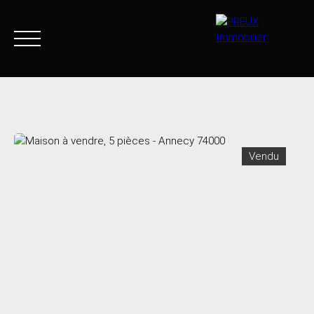
Accueil
Acheter
Agence
Vendre
Biens vendus
Vendu
+33 4 50 46 89 03