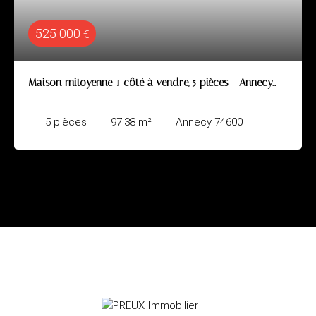
525 000
€
Maison mitoyenne 1 côté à vendre, 5 pièces - Annecy
74600
5
pièces
97.38
m²
Annecy 74600