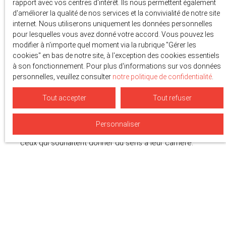
rapport avec vos centres d'intérêt. Ils nous permettent également
d'améliorer la qualité de nos services et la convivialité de notre site
internet. Nous utiliserons uniquement les données personnelles
Rejoignez l'aventure
pour lesquelles vous avez donné votre accord. Vous pouvez les
modifier à n'importe quel moment via la rubrique ″Gérer les
PREUX Immobilier
cookies″ en bas de notre site, à l'exception des cookies essentiels
à son fonctionnement. Pour plus d'informations sur vos données
personnelles, veuillez consulter
notre politique de confidentialité
.
Tout accepter
Tout refuser
Vous êtes passionné par l'humain et l’univers de
l’habitat ? Vous avez l'âme conquérante et le goût du
défi ? Les
bassins
Annécien, Genevois, Aixois et
Personnaliser
Rochois
offrent un terrain de jeu exceptionnel pour
ceux qui souhaitent donner du sens à leur carrière.
Chez
PREUX Immobilier
, nous ne cherchons pas une
personne de plus, mais des personnalités solaires et
engagées. Depuis 2017, notre agence se développe
autour d'une conviction forte : l’immobilier est un
métier de
talent
et de
cœur
. Ici, chaque collaborateur
est le dépositaire de notre vision, où l'excellence du