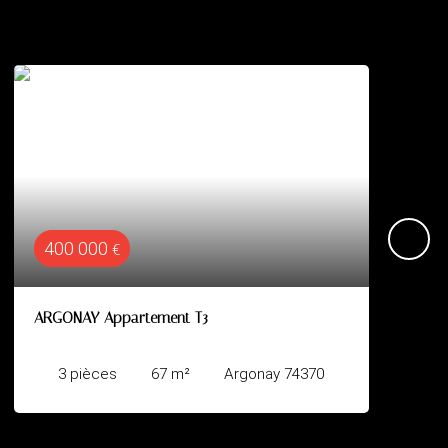
239 000
€
Appartement T2- Bonne
2
pièces
52.5
m²
Bonne 74380