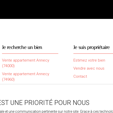
Je recherche un bien
Je suis propriétaire
Vente appartement Annecy
Estimez votre bien
(74000)
Vendre avec nous
Vente appartement Annecy
Contact
(74960)
Vente appartement Saint-Pierre-
en-Faucigny (74800)
Vente maison Sillingy (74330)
EST UNE PRIORITÉ POUR NOUS
Vente maison Amancy (74800)
imale et une communication pertinente sur notre site. Grace à ces tech