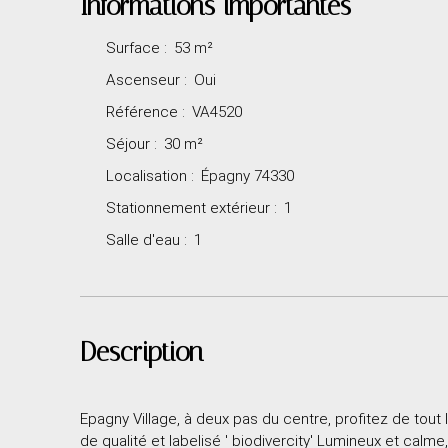
Informations importantes
Surface
:
53
m²
Ascenseur
:
Oui
Référence
:
VA4520
Séjour
:
30
m²
Localisation
:
Épagny 74330
Stationnement extérieur
:
1
Salle d'eau
:
1
Description
Epagny Village, à deux pas du centre, profitez de tout
de qualité et labelisé ' biodivercity' Lumineux et calme