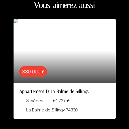
Vous aimerez aussi
400 000
€
ARGONAY Appartement T3
3
pièces
67
m²
Argonay 74370