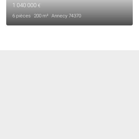
1 040 000
€
6
pièces
200
m²
Annecy 74370