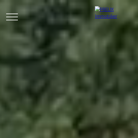
Accueil
Acheter
Agence
Vendre
Biens vendus
+33 4 50 46 89 03