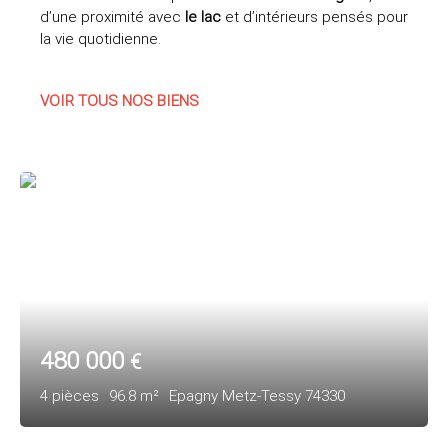
d’une proximité avec
le lac
et d’intérieurs pensés pour
la vie quotidienne.
VOIR TOUS NOS BIENS
480 000
€
4
pièces
96.8
m²
Epagny Metz-Tessy 74330