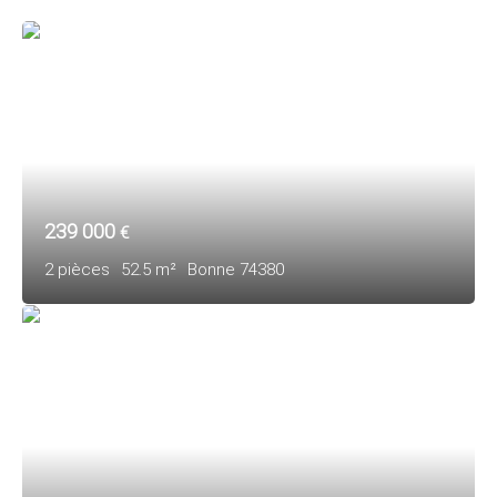
239 000
€
2
pièces
52.5
m²
Bonne 74380