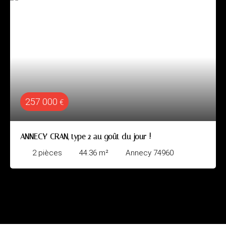
257 000
€
ANNECY-CRAN, type 2 au goût du jour !
2
pièces
44.36
m²
Annecy 74960