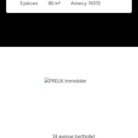
3
pièces
85
m²
Annecy 74370
24 avenue berthollet