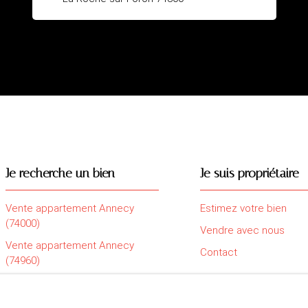
Je recherche un bien
Je suis propriétaire
Vente appartement Annecy
Estimez votre bien
(74000)
Vendre avec nous
Vente appartement Annecy
Contact
(74960)
Vente appartement Saint-Pierre-
en-Faucigny (74800)