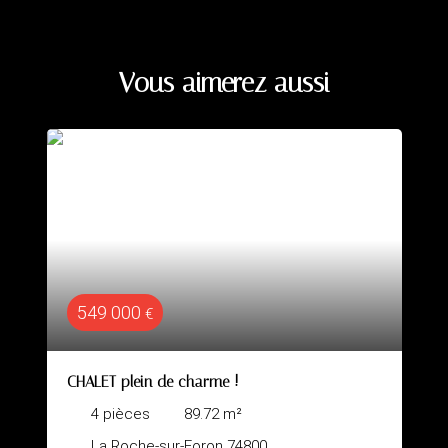
Vous aimerez aussi
525 000
€
me !
Maison mitoyenne 1 côté à 
Annecy 74600
72
m²
5
pièces
97.38
m²
on 74800