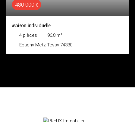
480 000
€
Maison individuelle
4
pièces
96.8
m²
Epagny Metz-Tessy 74330