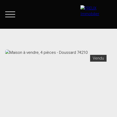
Accueil
Acheter
Agence
Vendre
Biens vendus
Vendu
+33 4 50 46 89 03