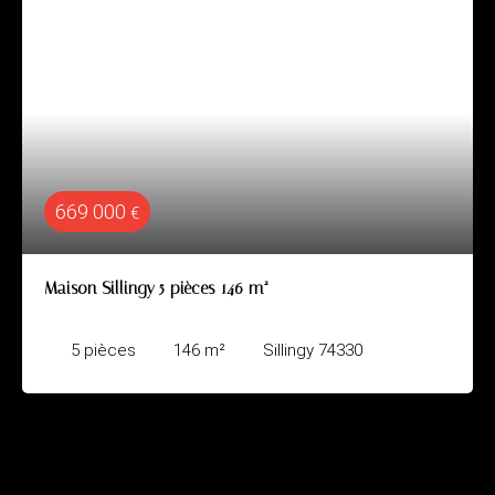
669 000
€
Maison Sillingy 5 pièces 146 m²
5
pièces
146
m²
Sillingy 74330