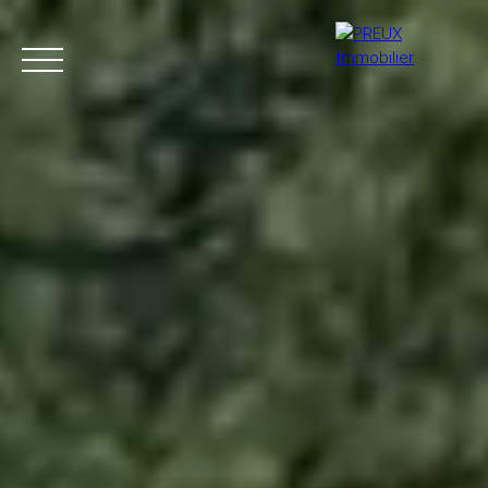
Accueil
Acheter
Agence
Vendre
Biens vendus
+33 4 50 46 89 03