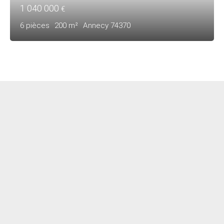
1 040 000
€
6
pièces
200
m²
Annecy 74370