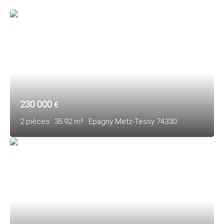
230 000
€
2
pièces
35.92
m²
Epagny Metz-Tessy 74330