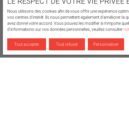
LE RESPECT DE VOTRE VIE PRIVÉE 
Nous utilisons des cookies afin de vous offrir une expérience opt
vos centres d'intérêt. Ils nous permettent également d'améliorer la q
avez donné votre accord. Vous pouvez les modifier à n'importe quel 
d'informations sur vos données personnelles, veuillez consulter
not
Tout accepter
Tout refuser
Personnaliser
Type d'affichage
Trier par
Galerie
Pertinence