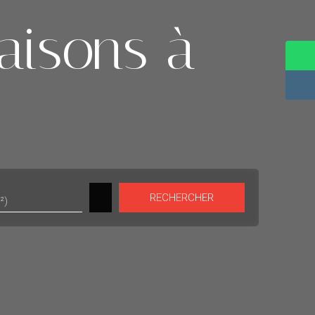
aisons à
RECHERCHER
²)