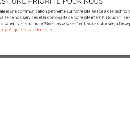
EST UNE PRIORITÉ POUR NOUS
imale et une communication pertinente sur notre site. Grace à ces tech
ualité de nos services et la convivialité de notre site internet. Nous uti
moment via la rubrique ″Gérer les cookies″ en bas de notre site, à l'ex
re politique de confidentialité
.