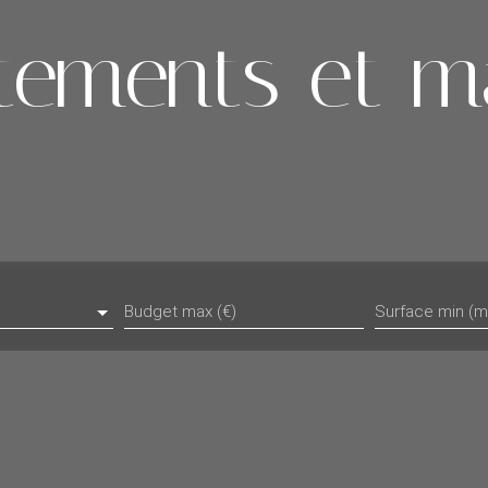
tements et m
Budget max (€)
Surface min (m