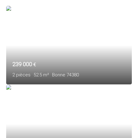
239 000
€
2
pièces
52.5
m²
Bonne 74380