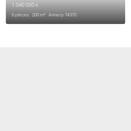
1 040 000
€
6
pièces
200
m²
Annecy 74370