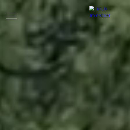
Accueil
Acheter
Agence
Vendre
Biens vendus
+33 4 50 46 89 03