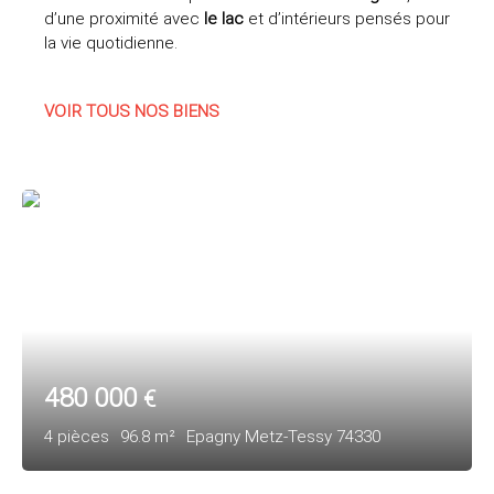
d’une proximité avec
le lac
et d’intérieurs pensés pour
la vie quotidienne.
VOIR TOUS NOS BIENS
480 000
€
4
pièces
96.8
m²
Epagny Metz-Tessy 74330